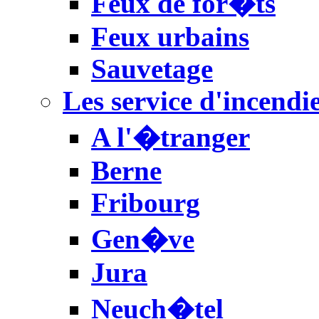
Feux de for�ts
Feux urbains
Sauvetage
Les service d'incendie
A l'�tranger
Berne
Fribourg
Gen�ve
Jura
Neuch�tel